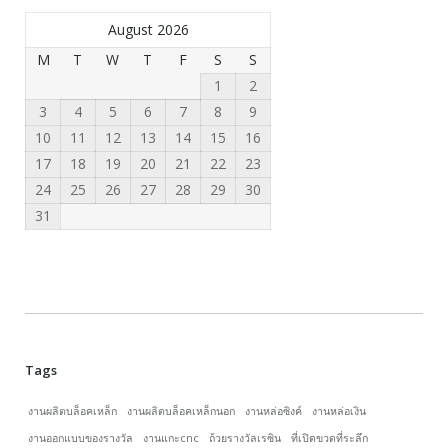
August 2026
M
T
W
T
F
S
S
1
2
3
4
5
6
7
8
9
10
11
12
13
14
15
16
17
18
19
20
21
22
23
24
25
26
27
28
29
30
31
Tags
งานผลิตบล็อคเหล็ก
งานผลิตบล็อคเหล็กนอก
งานหล่อซิงค์
งานหล่อเงิน
งานออกแบบของรางวัล
งานแกะcnc
ถ้วยรางวัลเรซิน
ที่เปิดขวดที่ระลึก