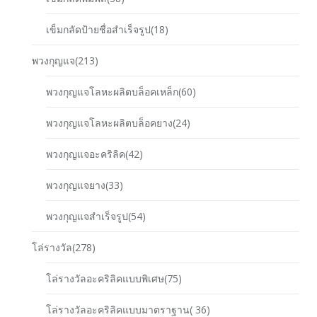
เข็มกลัดป้ายชื่อสำเร็จรูป(18)
พวงกุญแจ(213)
พวงกุญแจโลหะผลิตบล็อคเหล็ก(60)
พวงกุญแจโลหะผลิตบล็อคยาง(24)
พวงกุญแจอะคริลิค(42)
พวงกุญแจยาง(33)
พวงกุญแจสำเร็จรูป(54)
โล่รางวัล(278)
โล่รางวัลอะคริลิคแบบพิเศษ(75)
โล่รางวัลอะคริลิคแบบมาตราฐาน( 36)