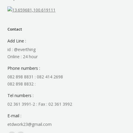
Contact
Add Line :
id : @everthing
Online : 24 hour
Phone numbers :
082 898 8831 : 082 414 2698
082 898 8832 :
Tel numbers :
02 361 3991-2 : Fax : 02 361 3992
E-mail :
etdwork23@gmail.com