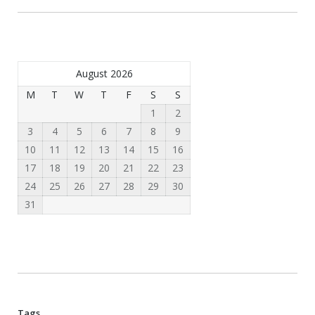
August 2026
M
T
W
T
F
S
S
1
2
3
4
5
6
7
8
9
10
11
12
13
14
15
16
17
18
19
20
21
22
23
24
25
26
27
28
29
30
31
Tags