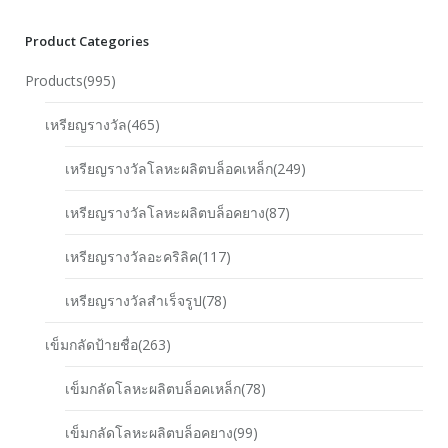
Product Categories
Products(995)
เหรียญรางวัล(465)
เหรียญรางวัลโลหะผลิตบล็อคเหล็ก(249)
เหรียญรางวัลโลหะผลิตบล็อคยาง(87)
เหรียญรางวัลอะคริลิค(117)
เหรียญรางวัลสำเร็จรูป(78)
เข็มกลัดป้ายชื่อ(263)
เข็มกลัดโลหะผลิตบล็อคเหล็ก(78)
เข็มกลัดโลหะผลิตบล็อคยาง(99)