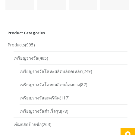
Product Categories
Products(995)
เหรียญรางวัล(465)
เหรียญรางวัลโลหะผลิตบล็อคเหล็ก(249)
เหรียญรางวัลโลหะผลิตบล็อคยาง(87)
เหรียญรางวัลอะคริลิค(117)
เหรียญรางวัลสำเร็จรูป(78)
เข็มกลัดป้ายชื่อ(263)