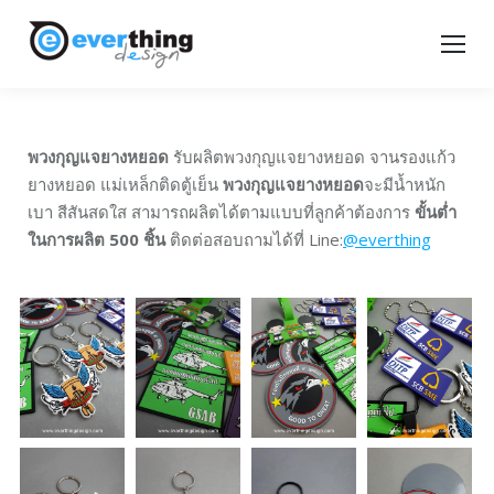
พวงกุญแจยางหยอด
รับผลิตพวงกุญแจยางหยอด จานรองแก้ว
ยางหยอด แม่เหล็กติดตู้เย็น
พวงกุญแจยางหยอด
จะมีน้ำหนัก
เบา สีสันสดใส สามารถผลิตได้ตามแบบที่ลูกค้าต้องการ
ขั้นต่ำ
ในการผลิต 500 ชิ้น
ติดต่อสอบถามได้ที่ Line:
@everthing