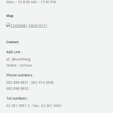
Mon – Fri 8:30 AM – 17:30 PM
Map
Contact
Add Line :
id : @everthing
Online : 24 hour
Phone numbers :
082 898 8831 : 082 414 2698
082 898 8832 :
Tel numbers :
02 361 3991-2 : Fax : 02 361 3992