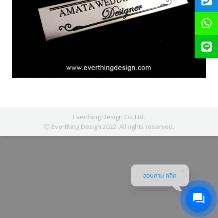
Everthing Design Co.,Ltd.
Ⓒ Everthing Design 2022. All rights reserved.
สอบถาม คลิก