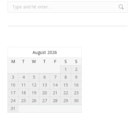
Search:
August 2026
M
T
W
T
F
S
S
1
2
3
4
5
6
7
8
9
10
11
12
13
14
15
16
17
18
19
20
21
22
23
24
25
26
27
28
29
30
31