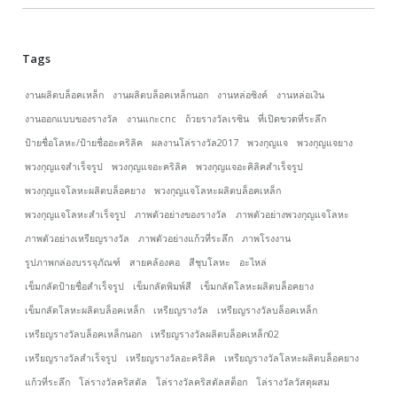
Tags
งานผลิตบล็อคเหล็ก
งานผลิตบล็อคเหล็กนอก
งานหล่อซิงค์
งานหล่อเงิน
งานออกแบบของรางวัล
งานแกะcnc
ถ้วยรางวัลเรซิน
ที่เปิดขวดที่ระลึก
ป้ายชื่อโลหะ/ป้ายชื่ออะคริลิค
ผลงานโล่รางวัล2017
พวงกุญแจ
พวงกุญแจยาง
พวงกุญแจสำเร็จรูป
พวงกุญแจอะคริลิค
พวงกุญแจอะคิลิคสำเร็จรูป
พวงกุญแจโลหะผลิตบล็อคยาง
พวงกุญแจโลหะผลิตบล็อคเหล็ก
พวงกุญแจโลหะสำเร็จรูป
ภาพตัวอย่างของรางวัล
ภาพตัวอย่างพวงกุญแจโลหะ
ภาพตัวอย่างเหรียญรางวัล
ภาพตัวอย่างแก้วที่ระลึก
ภาพโรงงาน
รูปภาพกล่องบรรจุภัณฑ์
สายคล้องคอ
สีชุบโลหะ
อะไหล่
เข็มกลัดป้ายชื่อสำเร็จรูป
เข็มกลัดพิมพ์สี
เข็มกลัดโลหะผลิตบล็อคยาง
เข็มกลัดโลหะผลิตบล็อคเหล็ก
เหรียญรางวัล
เหรียญรางวัลบล็อคเหล็ก
เหรียญรางวัลบล็อคเหล็กนอก
เหรียญรางวัลผลิตบล็อคเหล็ก02
เหรียญรางวัลสำเร็จรูป
เหรียญรางวัลอะคริลิค
เหรียญรางวัลโลหะผลิตบล็อคยาง
แก้วที่ระลึก
โล่รางวัลคริสตัล
โล่รางวัลคริสตัลสต็อก
โล่รางวัลวัสดุผสม