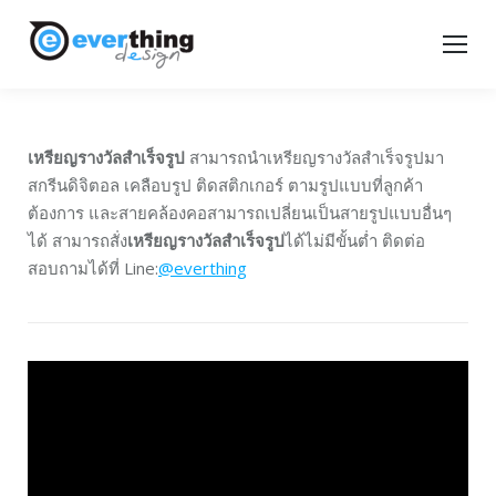
เหรียญรางวัลสำเร็จรูป
สามารถนำเหรียญรางวัลสำเร็จรูปมา
สกรีนดิจิตอล เคลือบรูป ติดสติกเกอร์ ตามรูปแบบที่ลูกค้า
ต้องการ และสายคล้องคอสามารถเปลี่ยนเป็นสายรูปแบบอื่นๆ
ได้ สามารถสั่ง
เหรียญรางวัลสำเร็จรูป
ได้ไม่มีขั้นต่ำ ติดต่อ
สอบถามได้ที่ Line:
@everthing