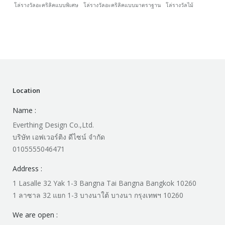
โล่รางวัลอะคริลิคแบบพิเศษ
โล่รางวัลอะคริลิคแบบมาตราฐาน
โล่รางวัลไม้
Location
Name :
Everthing Design Co.,Ltd.
บริษัท เอฟเวอร์ติง ดีไซน์ จำกัด
0105555046471
Address :
1 Lasalle 32 Yak 1-3 Bangna Tai Bangna Bangkok 10260
1 ลาซาล 32 แยก 1-3 บางนาใต้ บางนา กรุงเทพฯ 10260
We are open :