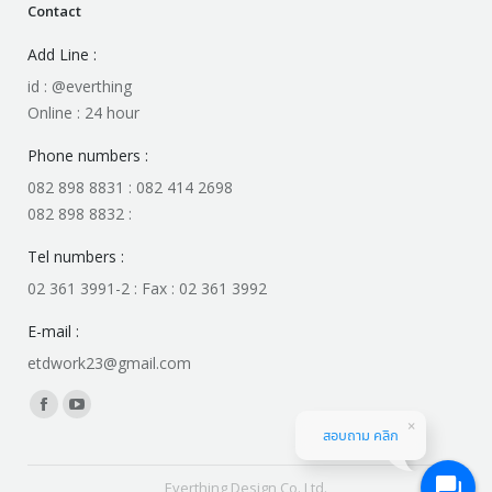
Contact
Add Line :
id : @everthing
Online : 24 hour
Phone numbers :
082 898 8831 : 082 414 2698
082 898 8832 :
Tel numbers :
02 361 3991-2 : Fax : 02 361 3992
E-mail :
etdwork23@gmail.com
Find us on:
Facebook
YouTube
สอบถาม คลิก
page
page
opens
opens
Everthing Design Co.,Ltd.