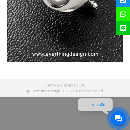
Everthing Design Co.,Ltd.
Ⓒ Everthing Design 2022. All rights reserved.
สอบถาม คลิก