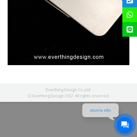
Everthing Design Co.,Ltd.
Ⓒ Everthing Design 2022. All rights reserved.
สอบถาม คลิก