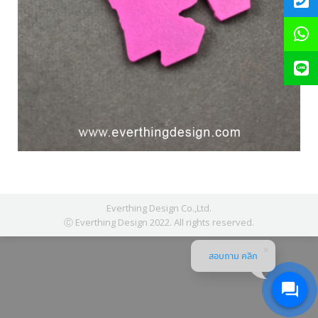
Everthing Design Co.,Ltd.
Ⓒ Everthing Design 2022. All rights reserved.
สอบถาม คลิก