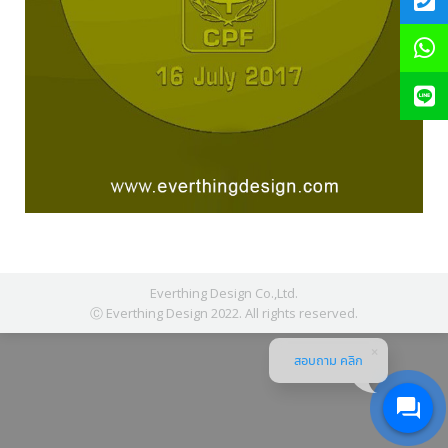
Everthing Design Co.,Ltd.
Ⓒ Everthing Design 2022. All rights reserved.
สอบถาม คลิก