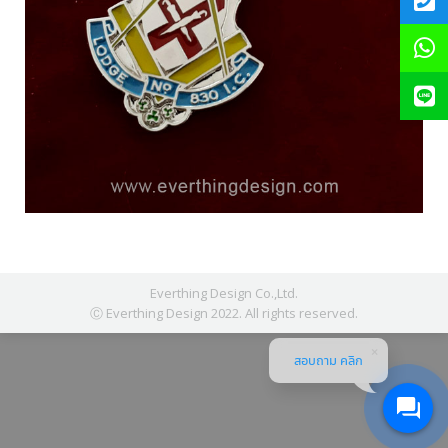
Everthing Design Co.,Ltd.
Ⓒ Everthing Design 2022. All rights reserved.
สอบถาม คลิก