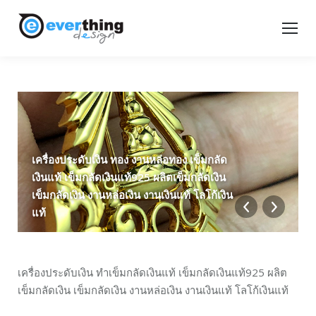
เครื่องประดับเงิน ทอง งานหล่อทอง เข็มกลัด
เงินแท้ เข็มกลัดเงินแท้925 ผลิตเข็มกลัดเงิน
เข็มกลัดเงิน งานหล่อเงิน งานเงินแท้ โลโก้เงิน
แท้
เครื่องประดับเงิน ทำเข็มกลัดเงินแท้ เข็มกลัดเงินแท้925 ผลิต
เข็มกลัดเงิน เข็มกลัดเงิน งานหล่อเงิน งานเงินแท้ โลโก้เงินแท้