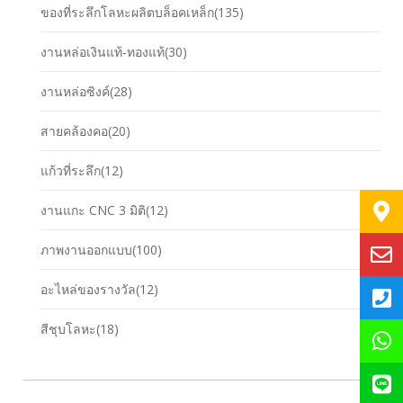
ของที่ระลึกโลหะผลิตบล็อคเหล็ก(135)
งานหล่อเงินแท้-ทองแท้(30)
งานหล่อซิงค์(28)
สายคล้องคอ(20)
แก้วที่ระลึก(12)
งานแกะ CNC 3 มิติ(12)
ภาพงานออกแบบ(100)
อะไหล่ของรางวัล(12)
สีชุบโลหะ(18)