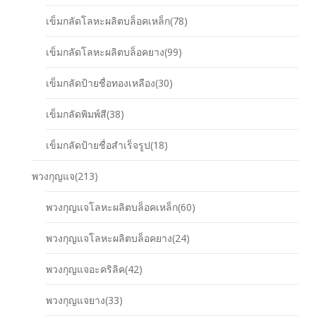
เข็มกลัดโลหะผลิตบล็อคเหล็ก(78)
เข็มกลัดโลหะผลิตบล็อคยาง(99)
เข็มกลัดป้ายชื่อทองเหลือง(30)
เข็มกลัดพิมพ์สี(38)
เข็มกลัดป้ายชื่อสำเร็จรูป(18)
พวงกุญแจ(213)
พวงกุญแจโลหะผลิตบล็อคเหล็ก(60)
พวงกุญแจโลหะผลิตบล็อคยาง(24)
พวงกุญแจอะคริลิค(42)
พวงกุญแจยาง(33)