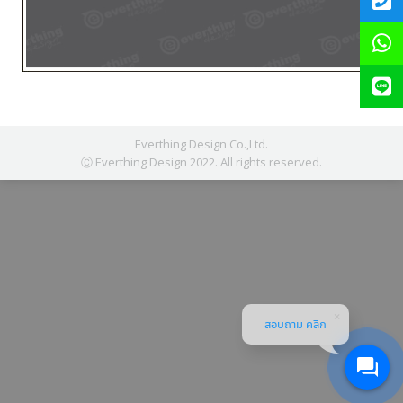
Everthing Design Co.,Ltd.
Ⓒ Everthing Design 2022. All rights reserved.
สอบถาม คลิก