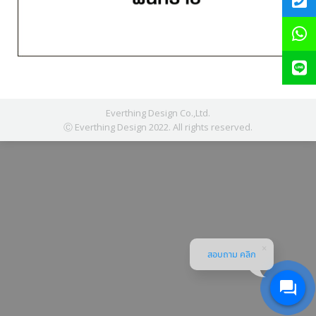
Everthing Design Co.,Ltd.
Ⓒ Everthing Design 2022. All rights reserved.
สอบถาม คลิก