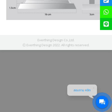
Everthing Design Co.,Ltd.
Ⓒ Everthing Design 2022. All rights reserved.
สอบถาม คลิก