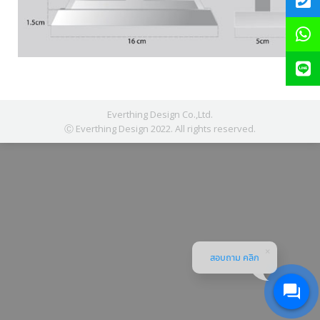
Everthing Design Co.,Ltd.
Ⓒ Everthing Design 2022. All rights reserved.
สอบถาม คลิก