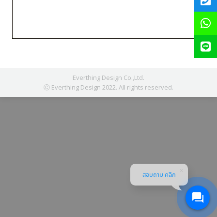
Everthing Design Co.,Ltd.
Ⓒ Everthing Design 2022. All rights reserved.
สอบถาม คลิก