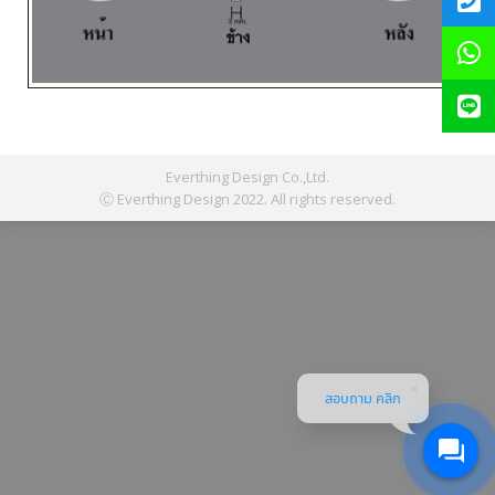
Everthing Design Co.,Ltd.
Ⓒ Everthing Design 2022. All rights reserved.
สอบถาม คลิก