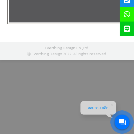
Everthing Design Co.,Ltd.
Ⓒ Everthing Design 2022. All rights reserved.
สอบถาม คลิก