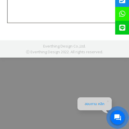
Everthing Design Co.,Ltd.
Ⓒ Everthing Design 2022. All rights reserved.
สอบถาม คลิก