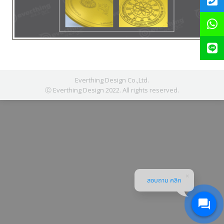
Everthing Design Co.,Ltd.
Ⓒ Everthing Design 2022. All rights reserved.
สอบถาม คลิก