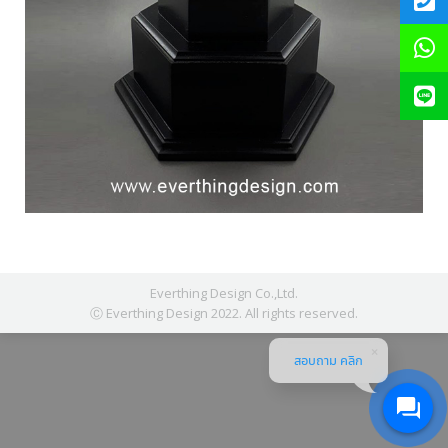
Everthing Design Co.,Ltd.
Ⓒ Everthing Design 2022. All rights reserved.
สอบถาม คลิก