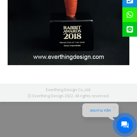
Everthing Design Co.,Ltd.
Ⓒ Everthing Design 2022. All rights reserved.
สอบถาม คลิก