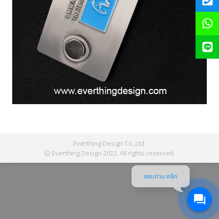
Everthing Design Co.,Ltd.
Ⓒ Everthing Design 2022. All rights reserved.
สอบถาม คลิก