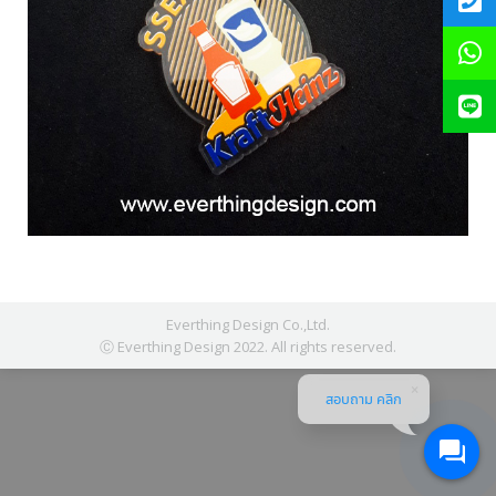
Everthing Design Co.,Ltd.
Ⓒ Everthing Design 2022. All rights reserved.
สอบถาม คลิก