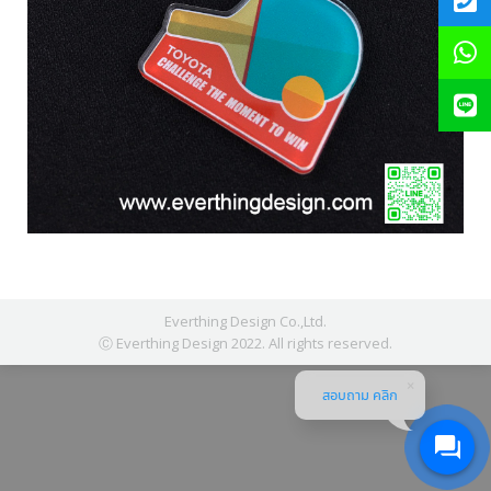
Everthing Design Co.,Ltd.
Ⓒ Everthing Design 2022. All rights reserved.
สอบถาม คลิก