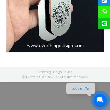
Everthing Design Co.,Ltd.
Ⓒ Everthing Design 2022. All rights reserved.
สอบถาม คลิก