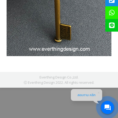
Everthing Design Co.,Ltd.
Ⓒ Everthing Design 2022. All rights reserved.
สอบถาม คลิก