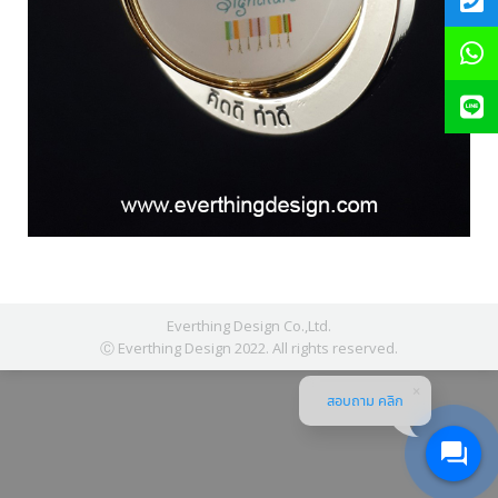
Everthing Design Co.,Ltd.
Ⓒ Everthing Design 2022. All rights reserved.
สอบถาม คลิก