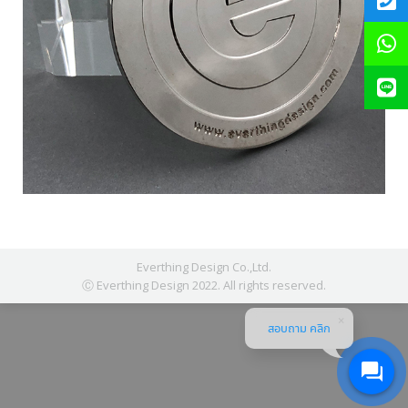
Everthing Design Co.,Ltd.
Ⓒ Everthing Design 2022. All rights reserved.
สอบถาม คลิก