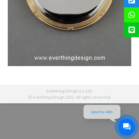
Everthing Design Co.,Ltd.
Ⓒ Everthing Design 2022. All rights reserved.
สอบถาม คลิก