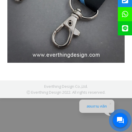
Everthing Design Co.,Ltd.
Ⓒ Everthing Design 2022. All rights reserved.
สอบถาม คลิก