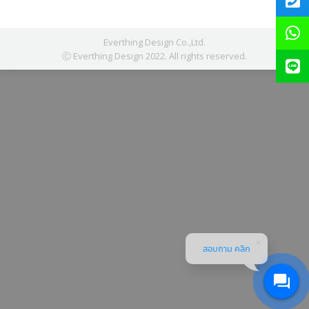
Everthing Design Co.,Ltd.
Ⓒ Everthing Design 2022. All rights reserved.
สอบถาม คลิก