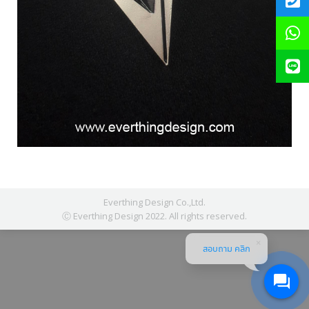
Everthing Design Co.,Ltd.
Ⓒ Everthing Design 2022. All rights reserved.
สอบถาม คลิก