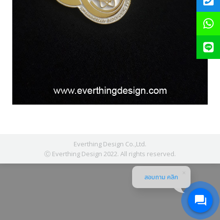
Everthing Design Co.,Ltd.
Ⓒ Everthing Design 2022. All rights reserved.
สอบถาม คลิก