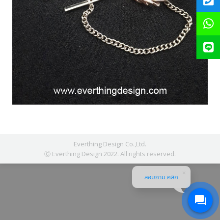
Everthing Design Co.,Ltd.
Ⓒ Everthing Design 2022. All rights reserved.
สอบถาม คลิก