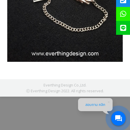
Everthing Design Co.,Ltd.
Ⓒ Everthing Design 2022. All rights reserved.
สอบถาม คลิก