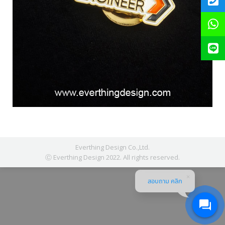
Everthing Design Co.,Ltd.
Ⓒ Everthing Design 2022. All rights reserved.
สอบถาม คลิก