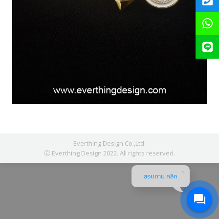
Everthing Design Co.,Ltd.
Ⓒ Everthing Design 2022. All rights reserved.
สอบถาม คลิก