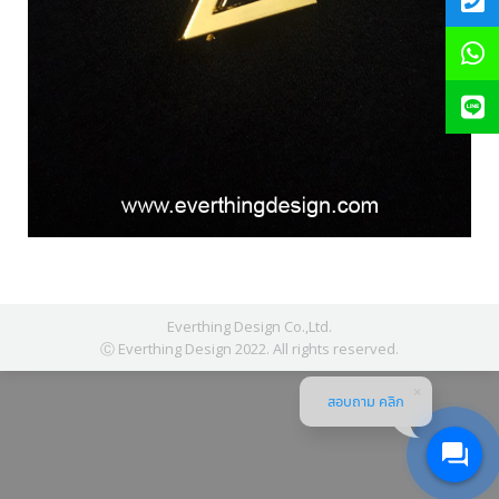
Everthing Design Co.,Ltd.
Ⓒ Everthing Design 2022. All rights reserved.
สอบถาม คลิก