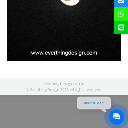
Everthing Design Co.,Ltd.
Ⓒ Everthing Design 2022. All rights reserved.
สอบถาม คลิก