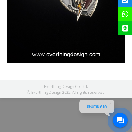
Everthing Design Co.,Ltd.
Ⓒ Everthing Design 2022. All rights reserved.
สอบถาม คลิก