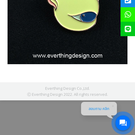
Everthing Design Co.,Ltd.
Ⓒ Everthing Design 2022. All rights reserved.
สอบถาม คลิก