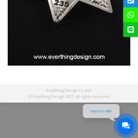
Everthing Design Co.,Ltd.
Ⓒ Everthing Design 2022. All rights reserved.
สอบถาม คลิก