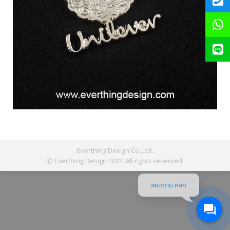
Everthing Design Co.,Ltd.
Ⓒ Everthing Design 2022. All rights reserved.
สอบถาม คลิก