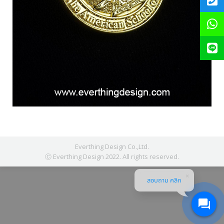
Everthing Design Co.,Ltd.
Ⓒ Everthing Design 2022. All rights reserved.
สอบถาม คลิก