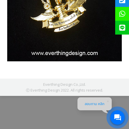
Everthing Design Co.,Ltd.
Ⓒ Everthing Design 2022. All rights reserved.
สอบถาม คลิก