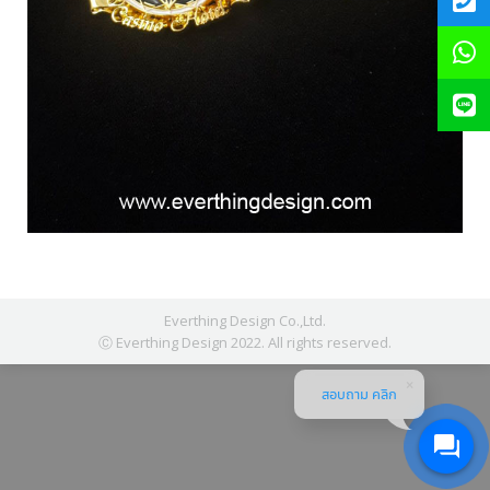
Everthing Design Co.,Ltd.
Ⓒ Everthing Design 2022. All rights reserved.
สอบถาม คลิก