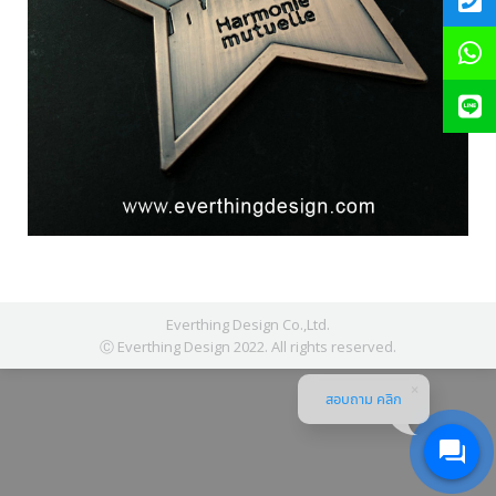
Everthing Design Co.,Ltd.
Ⓒ Everthing Design 2022. All rights reserved.
สอบถาม คลิก