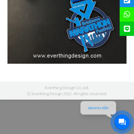
Everthing Design Co.,Ltd.
Ⓒ Everthing Design 2022. All rights reserved.
สอบถาม คลิก